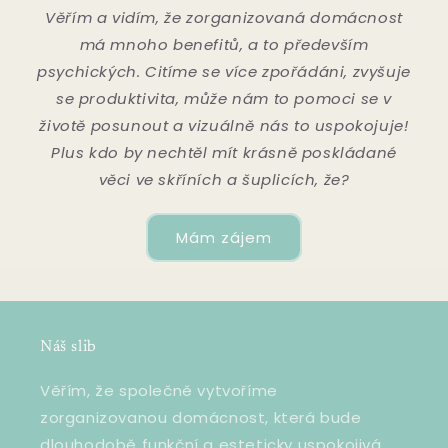
Věřím a vidím, že zorganizovaná domácnost
má mnoho benefitů, a to především
psychických. Citíme se více zpořádáni, zvyšuje
se produktivita, může nám to pomoci se v
životě posunout a vizuálně nás to uspokojuje!
Plus kdo by nechtěl mít krásně poskládané
věci ve skříních a šuplicích, že?
Mám zájem
Náš slib
Věřím, že společně vytvoříme
zorganizovanou domácnost, která bude
dlouhodobě funkční a esteticky uspokojivá