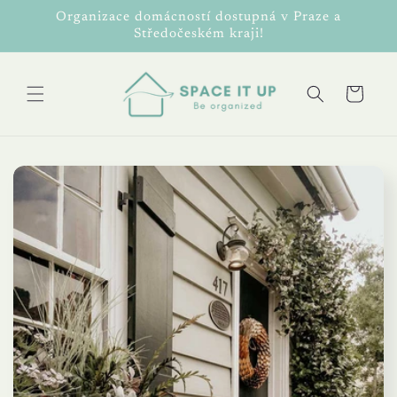
Přejít k
Organizace domácností dostupná v Praze a
obsahu
Středočeském kraji!
Košík